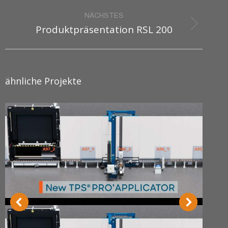
project:
NÄCHSTES
Produktpräsentation RSL 200
Next
project:
ähnliche Projekte