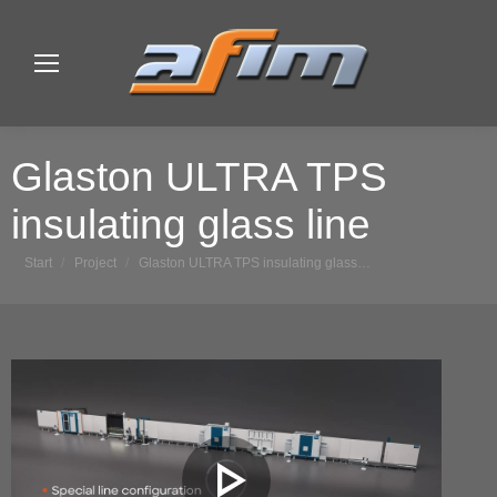
Glaston ULTRA TPS
insulating glass line
Sie befinden sich hier:
Start
Project
Glaston ULTRA TPS insulating glass…